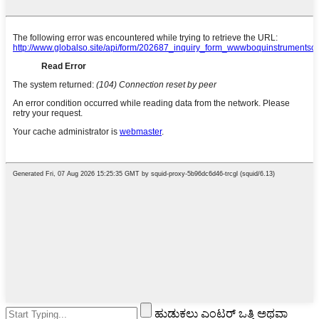
ಹುಡುಕಲು ಎಂಟರ್ ಒತ್ತಿ ಅಥವಾ