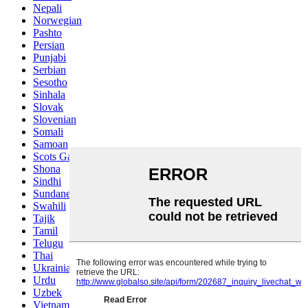
Nepali
Norwegian
Pashto
Persian
Punjabi
Serbian
Sesotho
Sinhala
Slovak
Slovenian
Somali
Samoan
Scots Gaelic
Shona
Sindhi
Sundanese
Swahili
Tajik
Tamil
Telugu
Thai
Ukrainian
Urdu
Uzbek
Vietnamese