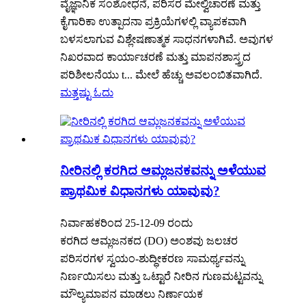
ವೈಜ್ಞಾನಿಕ ಸಂಶೋಧನೆ, ಪರಿಸರ ಮೇಲ್ವಿಚಾರಣೆ ಮತ್ತು
ಕೈಗಾರಿಕಾ ಉತ್ಪಾದನಾ ಪ್ರಕ್ರಿಯೆಗಳಲ್ಲಿ ವ್ಯಾಪಕವಾಗಿ
ಬಳಸಲಾಗುವ ವಿಶ್ಲೇಷಣಾತ್ಮಕ ಸಾಧನಗಳಾಗಿವೆ. ಅವುಗಳ
ನಿಖರವಾದ ಕಾರ್ಯಾಚರಣೆ ಮತ್ತು ಮಾಪನಶಾಸ್ತ್ರದ
ಪರಿಶೀಲನೆಯು t... ಮೇಲೆ ಹೆಚ್ಚು ಅವಲಂಬಿತವಾಗಿದೆ.
ಮತ್ತಷ್ಟು ಓದು
ನೀರಿನಲ್ಲಿ ಕರಗಿದ ಆಮ್ಲಜನಕವನ್ನು ಅಳೆಯುವ
ಪ್ರಾಥಮಿಕ ವಿಧಾನಗಳು ಯಾವುವು?
ನಿರ್ವಾಹಕರಿಂದ 25-12-09 ರಂದು
ಕರಗಿದ ಆಮ್ಲಜನಕದ (DO) ಅಂಶವು ಜಲಚರ
ಪರಿಸರಗಳ ಸ್ವಯಂ-ಶುದ್ಧೀಕರಣ ಸಾಮರ್ಥ್ಯವನ್ನು
ನಿರ್ಣಯಿಸಲು ಮತ್ತು ಒಟ್ಟಾರೆ ನೀರಿನ ಗುಣಮಟ್ಟವನ್ನು
ಮೌಲ್ಯಮಾಪನ ಮಾಡಲು ನಿರ್ಣಾಯಕ