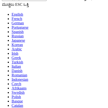
ಮುಚ್ಚಲು ESC ಒತ್ತಿ
English
French
German
Portuguese
Spanish
Russian
Japanese
Korean
Arabic
Irish
Greek
Turkish
Italian
Danish
Romanian
Indonesian
Czech
Afrikaans
Swedish
Polish
Basque
Catalan