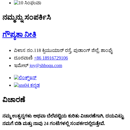
ನಮ್ಮನ್ನು ಸಂಪರ್ಕಿಸಿ
ಗೌಪ್ಯತಾ ನೀತಿ
ವಿಳಾಸ
ನಂ.118 ಕ್ಸಿಯುಯಾನ್ ರಸ್ತೆ, ಪುಡಾಂಗ್ ಜಿಲ್ಲೆ, ಶಾಂಘೈ
ದೂರವಾಣಿ
+86 18916729106
ಇಮೇಲ್
joy@shboqu.com
ವಿಚಾರಣೆ
ನಮ್ಮ ಉತ್ಪನ್ನಗಳು ಅಥವಾ ಬೆಲೆಪಟ್ಟಿಯ ಕುರಿತು ವಿಚಾರಣೆಗಾಗಿ, ದಯವಿಟ್ಟು
ನಮಗೆ ಬಿಡಿ ಮತ್ತು ನಾವು 24 ಗಂಟೆಗಳಲ್ಲಿ ಸಂಪರ್ಕದಲ್ಲಿರುತ್ತೇವೆ.