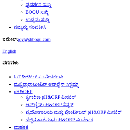
ಪ್ರದರ್ಶನ ಸುದ್ದಿ
BOQU ಸುದ್ದಿ
ಉದ್ಯಮ ಸುದ್ದಿ
ನಮ್ಮನ್ನು ಸಂಪರ್ಕಿಸಿ
ಇಮೇಲ್:
joy@shboqu.com
English
ವರ್ಗಗಳು
IoT ಡಿಜಿಟಲ್ ಸಂವೇದಕಗಳು
ಮಲ್ಟಿಪ್ಯಾರಾಮೀಟರ್ ಆನ್‌ಲೈನ್ ಸಿಸ್ಟಮ್ಸ್
pH&ORP
ಕೈಗಾರಿಕಾ pH&ORP ಮೀಟರ್
ಆನ್‌ಲೈನ್ pH&ORP ಸೆನ್ಸರ್
ಪ್ರಯೋಗಾಲಯ ಮತ್ತು ಪೋರ್ಟಬಲ್ pH&ORP ಮೀಟರ್
ಹೆಚ್ಚಿನ ತಾಪಮಾನ pH&ORP ಸಂವೇದಕ
ವಾಹಕತೆ