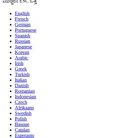
ಮುಚ್ಚಲು ESC ಒತ್ತಿ
English
French
German
Portuguese
Spanish
Russian
Japanese
Korean
Arabic
Irish
Greek
Turkish
Italian
Danish
Romanian
Indonesian
Czech
Afrikaans
Swedish
Polish
Basque
Catalan
Esperanto