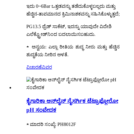
ಇದು 0~6Bar ಒತ್ತಡವನ್ನು ತಡೆದುಕೊಳ್ಳಬಲ್ಲದು ಮತ್ತು
ಹೆಚ್ಚಿನ-ತಾಪಮಾನದ ಕ್ರಿಮಿನಾಶಕವನ್ನು ಸಹಿಸಿಕೊಳ್ಳುತ್ತದೆ;
PG13.5 ಥ್ರೆಡ್ ಸಾಕೆಟ್, ಇದನ್ನು ಯಾವುದೇ ವಿದೇಶಿ
ಎಲೆಕ್ಟ್ರೋಡ್‌ನಿಂದ ಬದಲಾಯಿಸಬಹುದು.
★ ಅನ್ವಯ: ಎಲ್ಲಾ ರೀತಿಯ ಶುದ್ಧ ನೀರು ಮತ್ತು ಹೆಚ್ಚಿನ
ಶುದ್ಧತೆಯ ನೀರಿನ ಅಳತೆ.
ವಿಚಾರಣೆ
ವಿವರ
ಕೈಗಾರಿಕಾ ಆನ್‌ಲೈನ್ ನೈಸರ್ಗಿಕ ಟೆಟ್ರಾಫ್ಲೋರೋ
pH ಸಂವೇದಕ
★ ಮಾದರಿ ಸಂಖ್ಯೆ: PH8012F