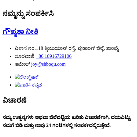
ನಮ್ಮನ್ನು ಸಂಪರ್ಕಿಸಿ
ಗೌಪ್ಯತಾ ನೀತಿ
ವಿಳಾಸ
ನಂ.118 ಕ್ಸಿಯುಯಾನ್ ರಸ್ತೆ, ಪುಡಾಂಗ್ ಜಿಲ್ಲೆ, ಶಾಂಘೈ
ದೂರವಾಣಿ
+86 18916729106
ಇಮೇಲ್
joy@shboqu.com
ವಿಚಾರಣೆ
ನಮ್ಮ ಉತ್ಪನ್ನಗಳು ಅಥವಾ ಬೆಲೆಪಟ್ಟಿಯ ಕುರಿತು ವಿಚಾರಣೆಗಾಗಿ, ದಯವಿಟ್ಟು
ನಮಗೆ ಬಿಡಿ ಮತ್ತು ನಾವು 24 ಗಂಟೆಗಳಲ್ಲಿ ಸಂಪರ್ಕದಲ್ಲಿರುತ್ತೇವೆ.