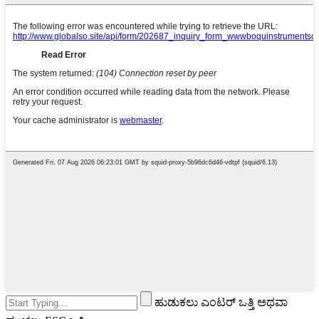
ಹುಡುಕಲು ಎಂಟರ್ ಒತ್ತಿ ಅಥವಾ