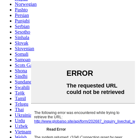
Norwegian
Pashto
Persian
Punjabi
Serbian
Sesotho
Sinhala
Slovak
Slovenian
Somali
Samoan
Scots Gaelic
Shona
Sindhi
Sundanese
Swahili
Tajik
Tamil
Telugu
Thai
Ukrainian
Urdu
Uzbek
Vietnamese
Welsh