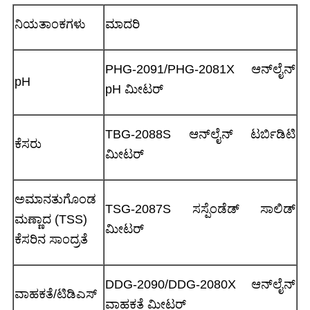
ನಿಯತಾಂಕಗಳು
ಮಾದರಿ
PHG-2091/PHG-2081X ಆನ್‌ಲೈನ್
pH
pH ಮೀಟರ್
TBG-2088S ಆನ್‌ಲೈನ್ ಟರ್ಬಿಡಿಟಿ
ಕೆಸರು
ಮೀಟರ್
ಅಮಾನತುಗೊಂಡ
TSG-2087S ಸಸ್ಪೆಂಡೆಡ್ ಸಾಲಿಡ್
ಮಣ್ಣಾದ (TSS)
ಮೀಟರ್
ಕೆಸರಿನ ಸಾಂದ್ರತೆ
DDG-2090/DDG-2080X ಆನ್‌ಲೈನ್
ವಾಹಕತೆ/ಟಿಡಿಎಸ್
ವಾಹಕತೆ ಮೀಟರ್