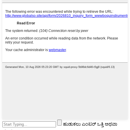
ಹುಡುಕಲು ಎಂಟರ್ ಒತ್ತಿ ಅಥವಾ