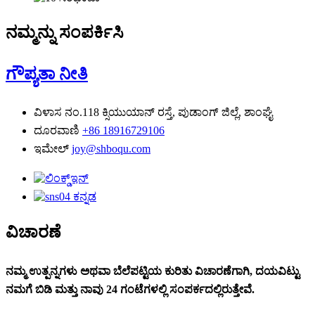
ನಮ್ಮನ್ನು ಸಂಪರ್ಕಿಸಿ
ಗೌಪ್ಯತಾ ನೀತಿ
ವಿಳಾಸ
ನಂ.118 ಕ್ಸಿಯುಯಾನ್ ರಸ್ತೆ, ಪುಡಾಂಗ್ ಜಿಲ್ಲೆ, ಶಾಂಘೈ
ದೂರವಾಣಿ
+86 18916729106
ಇಮೇಲ್
joy@shboqu.com
ವಿಚಾರಣೆ
ನಮ್ಮ ಉತ್ಪನ್ನಗಳು ಅಥವಾ ಬೆಲೆಪಟ್ಟಿಯ ಕುರಿತು ವಿಚಾರಣೆಗಾಗಿ, ದಯವಿಟ್ಟು
ನಮಗೆ ಬಿಡಿ ಮತ್ತು ನಾವು 24 ಗಂಟೆಗಳಲ್ಲಿ ಸಂಪರ್ಕದಲ್ಲಿರುತ್ತೇವೆ.