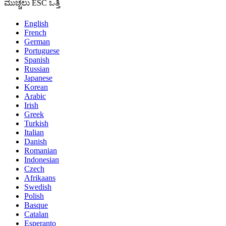
ಮುಚ್ಚಲು ESC ಒತ್ತಿ
English
French
German
Portuguese
Spanish
Russian
Japanese
Korean
Arabic
Irish
Greek
Turkish
Italian
Danish
Romanian
Indonesian
Czech
Afrikaans
Swedish
Polish
Basque
Catalan
Esperanto