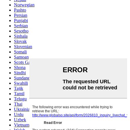
Norwegian
Pashto
Persian
Punjabi
Serbian
Sesotho
Sinhala
Slovak
Slovenian
Somali
Samoan
Scots Gaelic
Shona
Sindhi
Sundanese
Swahili
Tajik
Tamil
Telugu
Thai
Ukrainian
Urdu
Uzbek
Vietnamese