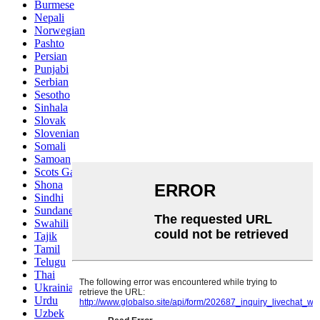
Burmese
Nepali
Norwegian
Pashto
Persian
Punjabi
Serbian
Sesotho
Sinhala
Slovak
Slovenian
Somali
Samoan
Scots Gaelic
Shona
Sindhi
Sundanese
Swahili
Tajik
Tamil
Telugu
Thai
Ukrainian
Urdu
Uzbek