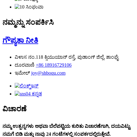
ನಮ್ಮನ್ನು ಸಂಪರ್ಕಿಸಿ
ಗೌಪ್ಯತಾ ನೀತಿ
ವಿಳಾಸ
ನಂ.118 ಕ್ಸಿಯುಯಾನ್ ರಸ್ತೆ, ಪುಡಾಂಗ್ ಜಿಲ್ಲೆ, ಶಾಂಘೈ
ದೂರವಾಣಿ
+86 18916729106
ಇಮೇಲ್
joy@shboqu.com
ವಿಚಾರಣೆ
ನಮ್ಮ ಉತ್ಪನ್ನಗಳು ಅಥವಾ ಬೆಲೆಪಟ್ಟಿಯ ಕುರಿತು ವಿಚಾರಣೆಗಾಗಿ, ದಯವಿಟ್ಟು
ನಮಗೆ ಬಿಡಿ ಮತ್ತು ನಾವು 24 ಗಂಟೆಗಳಲ್ಲಿ ಸಂಪರ್ಕದಲ್ಲಿರುತ್ತೇವೆ.