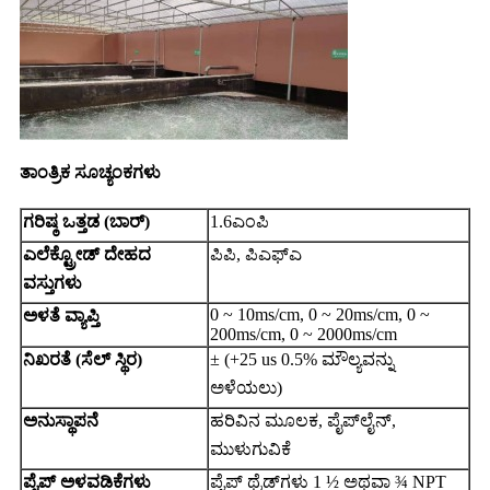
ತಾಂತ್ರಿಕ ಸೂಚ್ಯಂಕಗಳು
ಗರಿಷ್ಠ ಒತ್ತಡ (ಬಾರ್)
1.6ಎಂಪಿ
ಎಲೆಕ್ಟ್ರೋಡ್ ದೇಹದ
ಪಿಪಿ, ಪಿಎಫ್‌ಎ
ವಸ್ತುಗಳು
0 ~ 10ms/cm, 0 ~ 20ms/cm, 0 ~
ಅಳತೆ ವ್ಯಾಪ್ತಿ
200ms/cm, 0 ~ 2000ms/cm
ನಿಖರತೆ (ಸೆಲ್ ಸ್ಥಿರ)
± (+25 us 0.5% ಮೌಲ್ಯವನ್ನು
ಅಳೆಯಲು)
ಅನುಸ್ಥಾಪನೆ
ಹರಿವಿನ ಮೂಲಕ, ಪೈಪ್‌ಲೈನ್,
ಮುಳುಗುವಿಕೆ
ಪೈಪ್ ಅಳವಡಿಕೆಗಳು
ಪೈಪ್ ಥ್ರೆಡ್‌ಗಳು 1 ½ ಅಥವಾ ¾ NPT