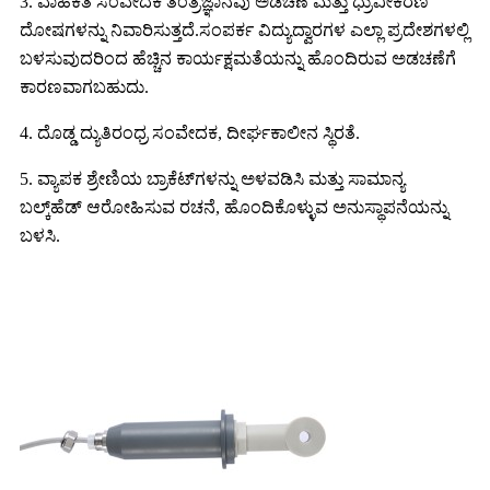
3. ವಾಹಕತೆ ಸಂವೇದಕ ತಂತ್ರಜ್ಞಾನವು ಅಡಚಣೆ ಮತ್ತು ಧ್ರುವೀಕರಣ
ದೋಷಗಳನ್ನು ನಿವಾರಿಸುತ್ತದೆ.ಸಂಪರ್ಕ ವಿದ್ಯುದ್ವಾರಗಳ ಎಲ್ಲಾ ಪ್ರದೇಶಗಳಲ್ಲಿ
ಬಳಸುವುದರಿಂದ ಹೆಚ್ಚಿನ ಕಾರ್ಯಕ್ಷಮತೆಯನ್ನು ಹೊಂದಿರುವ ಅಡಚಣೆಗೆ
ಕಾರಣವಾಗಬಹುದು.
4. ದೊಡ್ಡ ದ್ಯುತಿರಂಧ್ರ ಸಂವೇದಕ, ದೀರ್ಘಕಾಲೀನ ಸ್ಥಿರತೆ.
5. ವ್ಯಾಪಕ ಶ್ರೇಣಿಯ ಬ್ರಾಕೆಟ್‌ಗಳನ್ನು ಅಳವಡಿಸಿ ಮತ್ತು ಸಾಮಾನ್ಯ
ಬಲ್ಕ್‌ಹೆಡ್ ಆರೋಹಿಸುವ ರಚನೆ, ಹೊಂದಿಕೊಳ್ಳುವ ಅನುಸ್ಥಾಪನೆಯನ್ನು
ಬಳಸಿ.