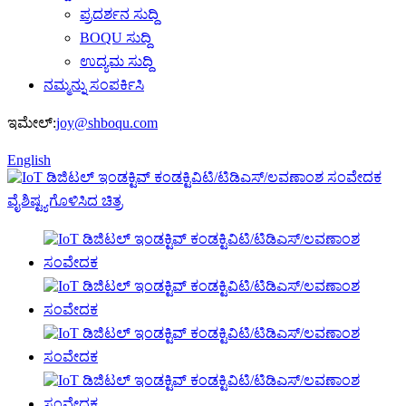
ಪ್ರದರ್ಶನ ಸುದ್ದಿ
BOQU ಸುದ್ದಿ
ಉದ್ಯಮ ಸುದ್ದಿ
ನಮ್ಮನ್ನು ಸಂಪರ್ಕಿಸಿ
ಇಮೇಲ್:
joy@shboqu.com
English