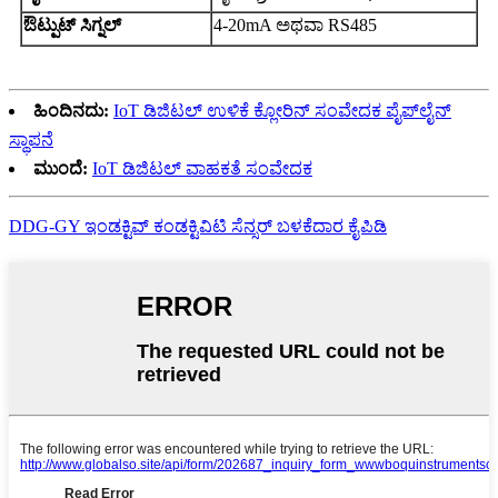
ಔಟ್ಪುಟ್ ಸಿಗ್ನಲ್
4-20mA ಅಥವಾ RS485
ಹಿಂದಿನದು:
IoT ಡಿಜಿಟಲ್ ಉಳಿಕೆ ಕ್ಲೋರಿನ್ ಸಂವೇದಕ ಪೈಪ್‌ಲೈನ್
ಸ್ಥಾಪನೆ
ಮುಂದೆ:
IoT ಡಿಜಿಟಲ್ ವಾಹಕತೆ ಸಂವೇದಕ
DDG-GY ಇಂಡಕ್ಟಿವ್ ಕಂಡಕ್ಟಿವಿಟಿ ಸೆನ್ಸರ್ ಬಳಕೆದಾರ ಕೈಪಿಡಿ