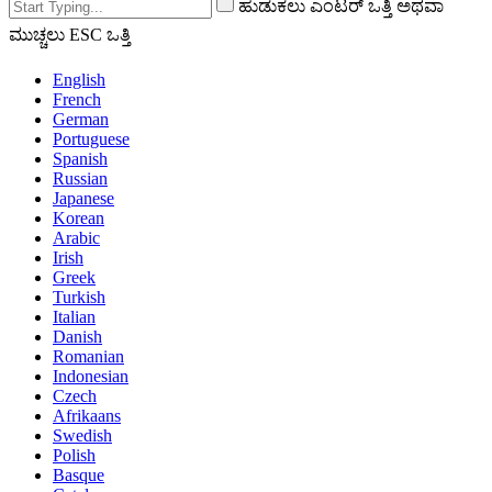
ಹುಡುಕಲು ಎಂಟರ್ ಒತ್ತಿ ಅಥವಾ
ಮುಚ್ಚಲು ESC ಒತ್ತಿ
English
French
German
Portuguese
Spanish
Russian
Japanese
Korean
Arabic
Irish
Greek
Turkish
Italian
Danish
Romanian
Indonesian
Czech
Afrikaans
Swedish
Polish
Basque