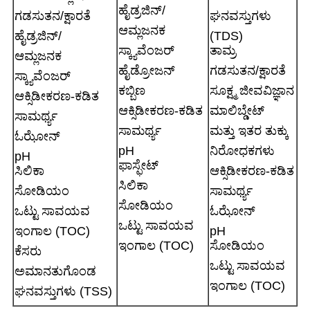
ಹೈಡ್ರಜಿನ್/
ಗಡಸುತನ/ಕ್ಷಾರತೆ
ಘನವಸ್ತುಗಳು
ಆಮ್ಲಜನಕ
ಹೈಡ್ರಜಿನ್/
(TDS)
ಸ್ಕ್ಯಾವೆಂಜರ್
ತಾಮ್ರ
ಆಮ್ಲಜನಕ
ಹೈಡ್ರೋಜನ್
ಗಡಸುತನ/ಕ್ಷಾರತೆ
ಸ್ಕ್ಯಾವೆಂಜರ್
ಕಬ್ಬಿಣ
ಸೂಕ್ಷ್ಮ ಜೀವವಿಜ್ಞಾನ
ಆಕ್ಸಿಡೀಕರಣ-ಕಡಿತ
ಆಕ್ಸಿಡೀಕರಣ-ಕಡಿತ
ಮಾಲಿಬ್ಡೇಟ್
ಸಾಮರ್ಥ್ಯ
ಸಾಮರ್ಥ್ಯ
ಮತ್ತು ಇತರ ತುಕ್ಕು
ಓಝೋನ್
pH
ನಿರೋಧಕಗಳು
pH
ಫಾಸ್ಫೇಟ್
ಸಿಲಿಕಾ
ಆಕ್ಸಿಡೀಕರಣ-ಕಡಿತ
ಸಿಲಿಕಾ
ಸೋಡಿಯಂ
ಸಾಮರ್ಥ್ಯ
ಸೋಡಿಯಂ
ಒಟ್ಟು ಸಾವಯವ
ಓಝೋನ್
ಒಟ್ಟು ಸಾವಯವ
ಇಂಗಾಲ (TOC)
pH
ಇಂಗಾಲ (TOC)
ಸೋಡಿಯಂ
ಕೆಸರು
ಒಟ್ಟು ಸಾವಯವ
ಅಮಾನತುಗೊಂಡ
ಇಂಗಾಲ (TOC)
ಘನವಸ್ತುಗಳು (TSS)