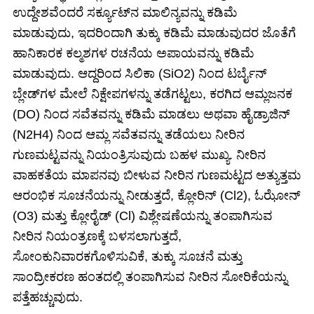
ಉದ್ದೇಶವೆಂದರೆ ಸರ್ಕ್ಯೂಟ್‌ನ ಮಾಲಿನ್ಯವನ್ನು ಕಡಿಮೆ
ಮಾಡುವುದು, ಇದರಿಂದಾಗಿ ತುಕ್ಕು ಕಡಿಮೆ ಮಾಡುವುದರ ಜೊತೆಗೆ
ಹಾನಿಕಾರಕ ಕಲ್ಮಶಗಳ ರಚನೆಯ ಅಪಾಯವನ್ನು ಕಡಿಮೆ
ಮಾಡುವುದು. ಆದ್ದರಿಂದ ಸಿಲಿಕಾ (SiO2) ನಿಂದ ಟರ್ಬೈನ್
ಬ್ಲೇಡ್‌ಗಳ ಮೇಲೆ ನಿಕ್ಷೇಪಗಳನ್ನು ತಡೆಗಟ್ಟಲು, ಕರಗಿದ ಆಮ್ಲಜನಕ
(DO) ನಿಂದ ಸವೆತವನ್ನು ಕಡಿಮೆ ಮಾಡಲು ಅಥವಾ ಹೈಡ್ರಾಜಿನ್
(N2H4) ನಿಂದ ಆಮ್ಲ ಸವೆತವನ್ನು ತಡೆಯಲು ನೀರಿನ
ಗುಣಮಟ್ಟವನ್ನು ನಿಯಂತ್ರಿಸುವುದು ಬಹಳ ಮುಖ್ಯ. ನೀರಿನ
ವಾಹಕತೆಯ ಮಾಪನವು ಬೀಳುವ ನೀರಿನ ಗುಣಮಟ್ಟದ ಅತ್ಯುತ್ತಮ
ಆರಂಭಿಕ ಸೂಚನೆಯನ್ನು ನೀಡುತ್ತದೆ, ಕ್ಲೋರಿನ್ (Cl2), ಓಝೋನ್
(O3) ಮತ್ತು ಕ್ಲೋರೈಡ್ (Cl) ವಿಶ್ಲೇಷಣೆಯನ್ನು ತಂಪಾಗಿಸುವ
ನೀರಿನ ನಿಯಂತ್ರಣಕ್ಕೆ ಬಳಸಲಾಗುತ್ತದೆ,
ಸೋಂಕುನಿವಾರಕಗೊಳಿಸುವಿಕೆ, ತುಕ್ಕು ಸೂಚನೆ ಮತ್ತು
ಸಾಂದ್ರೀಕರಣ ಹಂತದಲ್ಲಿ ತಂಪಾಗಿಸುವ ನೀರಿನ ಸೋರಿಕೆಯನ್ನು
ಪತ್ತೆಹಚ್ಚುವುದು.